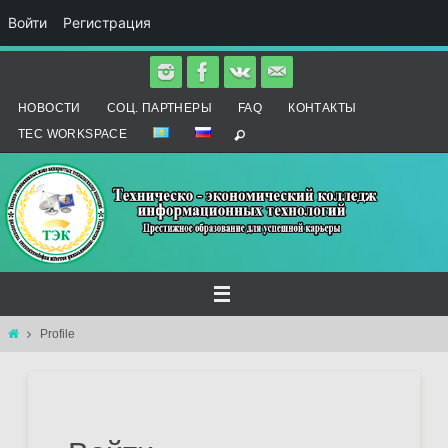
Войти
Регистрация
Перейти
к
НОВОСТИ
СОЦ. ПАРТНЕРЫ
FAQ
КОНТАКТЫ
содержимому
TEC WORKSPACE
Главная
Profile