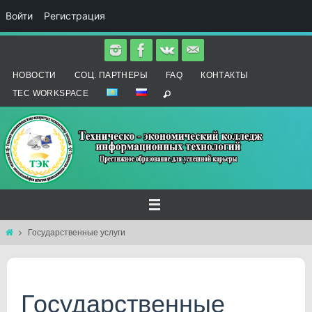
Войти
Регистрация
Перейти
к
НОВОСТИ
СОЦ. ПАРТНЕРЫ
FAQ
КОНТАКТЫ
содержимому
TEC WORKSPACE
Главная
Государственные услуги
Государственные