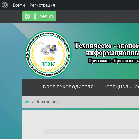
О
Войти
Регистрация
Перейти
WordPress
к
содержимому
Перейти
БЛОГ РУКОВОДИТЕЛЯ
СПЕЦИАЛЬНО
к
содержимому
Главная
Instructors