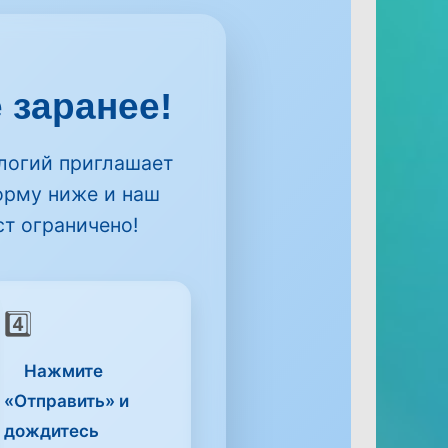
 заранее!
логий приглашает
орму ниже и наш
т ограничено!
4️⃣
Нажмите
«Отправить»
и
дождитесь