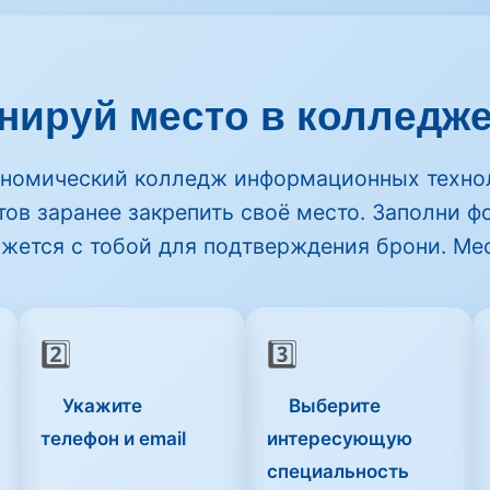
нируй место в колледже
ономический колледж информационных техно
тов заранее закрепить своё место. Заполни ф
жется с тобой для подтверждения брони.
Мес
2️⃣
3️⃣
Укажите
Выберите
телефон
и
email
интересующую
специальность