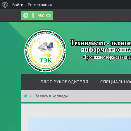
О
Войти
Регистрация
Перейти
WordPress
к
содержимому
Перейти
БЛОГ РУКОВОДИТЕЛЯ
СПЕЦИАЛЬНО
к
содержимому
Главная
Заявка в колледж