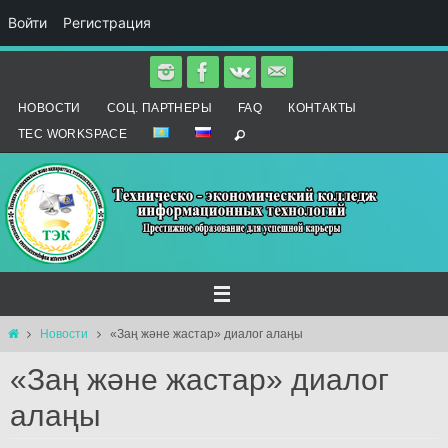
Войти
Регистрация
Перейти
к
НОВОСТИ
СОЦ. ПАРТНЕРЫ
FAQ
КОНТАКТЫ
содержимому
TEC WORKSPACE
Главная
Новости
«Заң және жастар» диалог алаңы
«Заң және жастар» диалог
алаңы