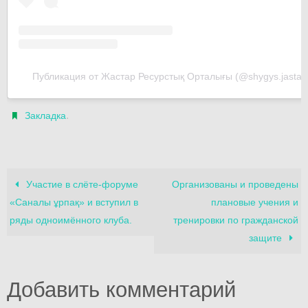
Публикация от Жастар Ресурстық Орталығы (@shygys.jastar
.
Закладка
Участие в слёте-форуме
Организованы и проведены
«Саналы ұрпақ» и вступил в
плановые учения и
ряды одноимённого клуба.
тренировки по гражданской
защите
Добавить комментарий