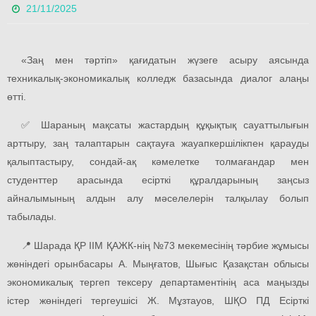
21/11/2025
«Заң мен тәртіп» қағидатын жүзеге асыру аясында
техникалық-экономикалық колледж базасында диалог алаңы
өтті.
✅ Шараның мақсаты жастардың құқықтық сауаттылығын
арттыру, заң талаптарын сақтауға жауапкершілікпен қарауды
қалыптастыру, сондай-ақ кәмелетке толмағандар мен
студенттер арасында есірткі құралдарының заңсыз
айналымының алдын алу мәселелерін талқылау болып
табылады.
📍 Шарада ҚР ІІМ ҚАЖК-нің №73 мекемесінің тәрбие жұмысы
жөніндегі орынбасары А. Мыңғатов, Шығыс Қазақстан облысы
экономикалық тергеп тексеру департаментінің аса маңызды
істер жөніндегі тергеушісі Ж. Мұзтауов, ШҚО ПД Есірткі