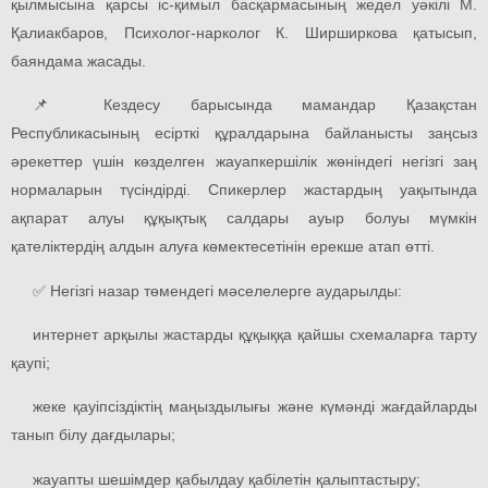
қылмысына қарсы іс-қимыл басқармасының жедел уәкілі М.
Қалиакбаров, Психолог-нарколог К. Ширширкова қатысып,
баяндама жасады.
📌 Кездесу барысында мамандар Қазақстан
Республикасының есірткі құралдарына байланысты заңсыз
әрекеттер үшін көзделген жауапкершілік жөніндегі негізгі заң
нормаларын түсіндірді. Спикерлер жастардың уақытында
ақпарат алуы құқықтық салдары ауыр болуы мүмкін
қателіктердің алдын алуға көмектесетінін ерекше атап өтті.
✅ Негізгі назар төмендегі мәселелерге аударылды:
интернет арқылы жастарды құқыққа қайшы схемаларға тарту
қаупі;
жеке қауіпсіздіктің маңыздылығы және күмәнді жағдайларды
танып білу дағдылары;
жауапты шешімдер қабылдау қабілетін қалыптастыру;