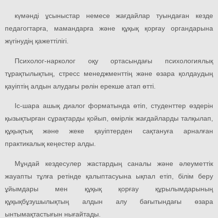
күмәнді ұсыныстар немесе жағдайлар туындаған кезде
педагогтарға, мамандарға және құқық қорғау органдарына
жүгінудің қажеттілігі.
Психолог-нарколог оқу ортасындағы психологиялық
тұрақтылықтың, стресс менеджменттің және өзара қолдаудың
қауіптің алдын алудағы рөлін ерекше атап өтті.
Іс-шара ашық диалог форматында өтіп, студенттер өздерін
қызықтырған сұрақтарды қойып, өмірлік жағдайларды талқылап,
құқықтық және жеке қауіптерден сақтануға арналған
практикалық кеңестер алды.
Мұндай кездесулер жастардың саналы және әлеуметтік
жауапты тұлға ретінде қалыптасуына ықпал етіп, білім беру
ұйымдары мен құқық қорғау құрылымдарының
құқықбұзушылықтың алдын алу бағытындағы өзара
ынтымақтастығын нығайтады.