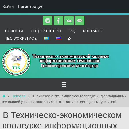
Войти
Регистрация
Перейти
к
НОВОСТИ
СОЦ. ПАРТНЕРЫ
FAQ
КОНТАКТЫ
содержимому
TEC WORKSPACE
Главная
Новости
В Техническо-экономическом колледже информационных
технологий успешно завершилась итоговая аттестация выпускников!
В Техническо-экономическом
колледже информационных