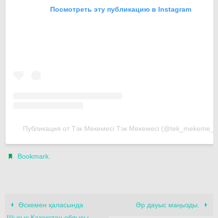
Посмотреть эту публикацию в Instagram
Публикация от Тэк Мекемесі Тэк Мекемесі (@tek_mekeme_u
.
Bookmark
Өскемен қаласында
Әр дауыс маңызды.
Шығыс Қазақстан облысы