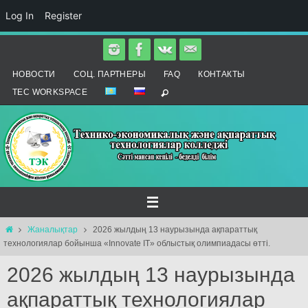
Log In
Register
Skip
to
НОВОСТИ
СОЦ. ПАРТНЕРЫ
FAQ
КОНТАКТЫ
content
TEC WORKSPACE
Home
Жаналықтар
2026 жылдың 13 наурызында ақпараттық
технологиялар бойынша «Innovate IT» облыстық олимпиадасы өтті.
2026 жылдың 13 наурызында
ақпараттық технологиялар