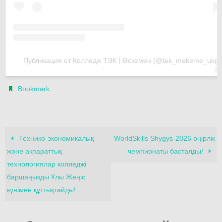
Публикация от Колледж ТЭК | Өскемен (@tek_mekeme_ukg)
.
Bookmark
Технико-экономикалық
WorldSkills Shygys-2026 өңірлік
және ақпараттық
чемпионаты басталды!
технологиялар колледжі
баршаңызды Ұлы Жеңіс
күнімен құттықтайды!