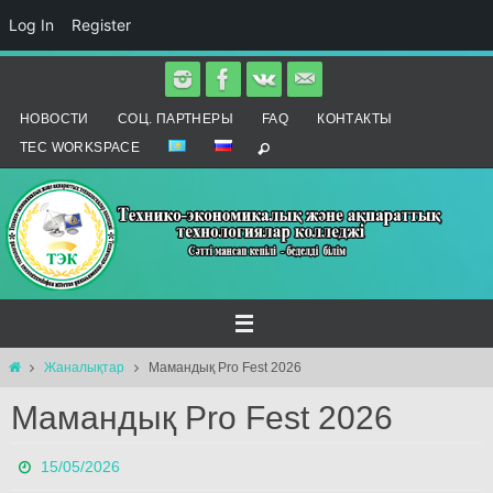
Log In
Register
Skip
to
НОВОСТИ
СОЦ. ПАРТНЕРЫ
FAQ
КОНТАКТЫ
content
TEC WORKSPACE
Home
Жаналықтар
Мамандық Pro Fest 2026
Мамандық Pro Fest 2026
15/05/2026