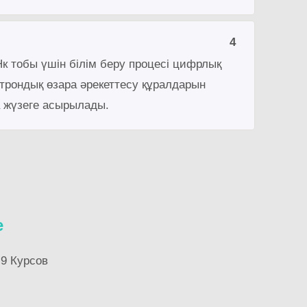
4
к тобы үшін білім беру процесі цифрлық
трондық өзара әрекеттесу құралдарын
 жүзеге асырылады.
e
9 Курсов