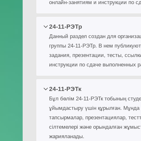
онлайн-занятиям и инструкции по с
24-11-РЭТр
Данный раздел создан для организа
группы 24-11-РЭТр. В нем публикую
задания, презентации, тесты, ссылк
инструкции по сдаче выполненных р
24-11-РЭТк
Бұл бөлім 24-11-РЭТк тобының студ
ұйымдастыру үшін құрылған. Мұнда 
тапсырмалар, презентациялар, тестт
сілтемелері және орындалған жұмы
жарияланады.