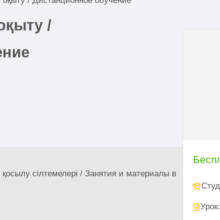
 оқыту / Дистанционное обучение
оқыту /
ение
Бесп
қосылу сілтемелері / Занятия и материалы в
Студ
Урок: