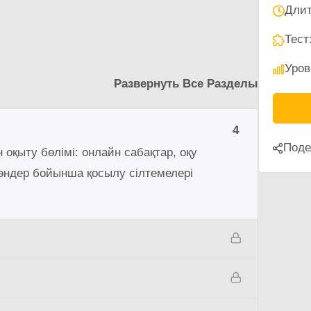
Длит
Тест
Уров
Развернуть Все Разделы
4
Поде
 оқыту бөлімі: онлайн сабақтар, оқу
әндер бойынша қосылу сілтемелері