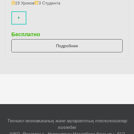
19 Уроков
3 Студента
Бесплатно
Подробнее
Технико-экономикалық және ақпараттық технологиялар
колледжі
ШҚО, Өскемен қ., Нұрсұлтан Назарбаев даңғылы, 41/2