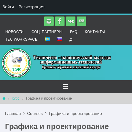
Войти
Регистрация
Перейти
к
НОВОСТИ
СОЦ. ПАРТНЕРЫ
FAQ
КОНТАКТЫ
содержимому
TEC WORKSPACE
Главная
Курс
Графика и проектирование
Главная
Courses
Графика и проектирование
Графика и проектирование