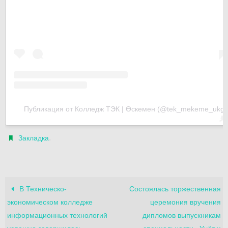
Публикация от Колледж ТЭК | Өскемен (@tek_mekeme_ukg)
.
Закладка
В Техническо-
Cостоялась торжественная
экономическом колледже
церемония вручения
информационных технологий
дипломов выпускникам