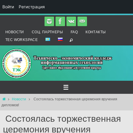
Войти
Регистрация
Перейти
к
НОВОСТИ
СОЦ. ПАРТНЕРЫ
FAQ
КОНТАКТЫ
содержимому
TEC WORKSPACE
Главная
Новости
Cостоялась торжественная церемония вручения
дипломов!
Cостоялась торжественная
церемония вручения