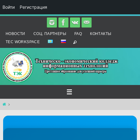
Войти
Регистрация
Перейти
к
НОВОСТИ
СОЦ. ПАРТНЕРЫ
FAQ
КОНТАКТЫ
содержимому
TEC WORKSPACE
Главная