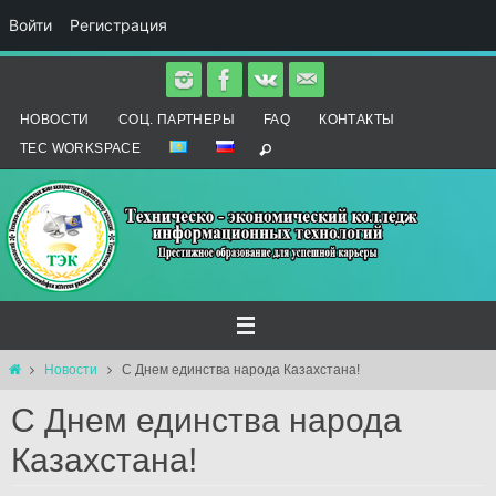
Войти
Регистрация
Перейти
к
НОВОСТИ
СОЦ. ПАРТНЕРЫ
FAQ
КОНТАКТЫ
содержимому
TEC WORKSPACE
Главная
Новости
С Днем единства народа Казахстана!
С Днем единства народа
Казахстана!