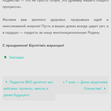
«Единство — это не просто лозунг, это драйвер нашего общего
прогресса».
Желаем вам крепкого здоровья, прорывных идей и
неиссякаемой энергии! Пусть в ваших домах всегда царит уют, а
в сердцах — гордость за нашу многонациональную Родину.
С праздником! Бірлігіміз жарасқан!
.
Закладка
Педагоги ВКО делятся эко-
с 7 мая — Днем защитника
кейсами: проекты, квесты и
Отечества!
уроки будущего