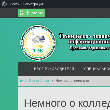
О
Войти
Регистрация
Перейти
WordPress
к
содержимому
Перейти
БЛОГ РУКОВОДИТЕЛЯ
СПЕЦИАЛЬНО
к
содержимому
Главная
Без рубрики
Немного о колледже
Немного о колле