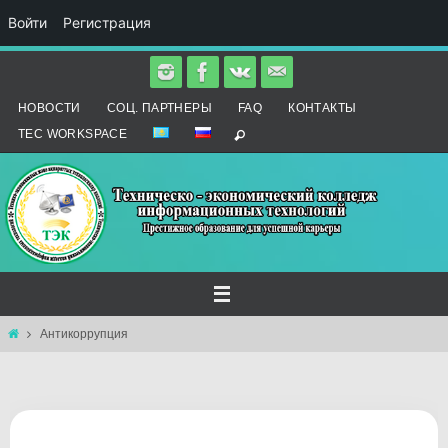
Войти
Регистрация
Перейти
к
НОВОСТИ
СОЦ. ПАРТНЕРЫ
FAQ
КОНТАКТЫ
содержимому
TEC WORKSPACE
Главная
Антикоррупция