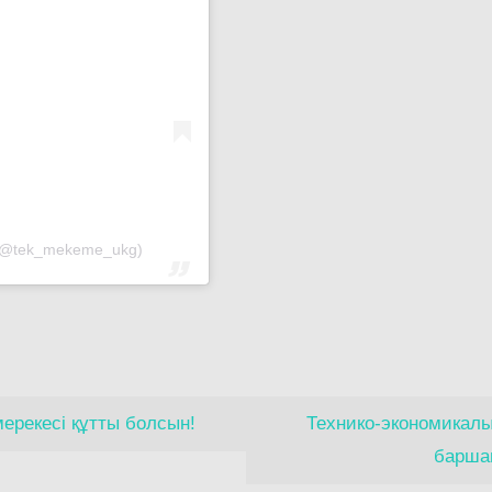
 (@tek_mekeme_ukg)
мерекесі құтты болсын!
Технико-экономикалы
барша