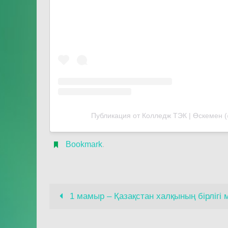
Публикация от Колледж ТЭК | Өскемен
Bookmark
.
1 мамыр – Қазақстан халқының бірлігі 