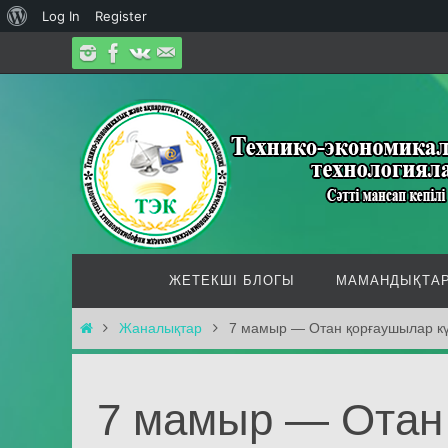
О
Log In
Register
Skip
WordPress
to
content
Skip
ЖЕТЕКШІ БЛОГЫ
МАМАНДЫҚТА
to
content
Home
Жаналықтар
7 мамыр — Отан қорғаушылар кү
7 мамыр — Отан 