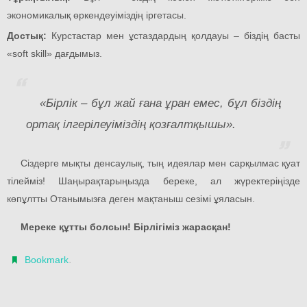
экономикалық өркендеуіміздің іргетасы.
Достық:
Курстастар мен ұстаздардың қолдауы – біздің басты
«soft skill» дағдымыз.
«Бірлік – бұл жай ғана ұран емес, бұл біздің
ортақ ілгерілеуіміздің қозғалтқышы».
Сіздерге мықты денсаулық, тың идеялар мен сарқылмас қуат
тілейміз! Шаңырақтарыңызда береке, ал жүректеріңізде
көпұлтты Отанымызға деген мақтаныш сезімі ұяласын.
Мереке құтты болсын! Бірлігіміз жарасқан!
.
Bookmark