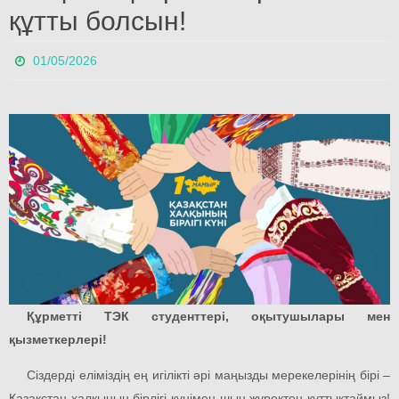
құтты болсын!
01/05/2026
Құрметті ТЭК студенттері, оқытушылары мен
қызметкерлері!
Сіздерді еліміздің ең игілікті әрі маңызды мерекелерінің бірі –
Қазақстан халқының бірлігі күнімен шын жүректен құттықтаймыз!