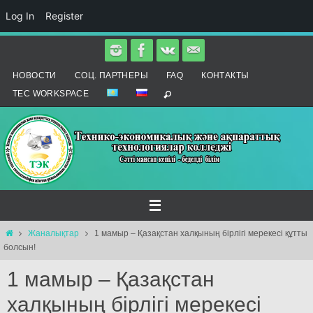
Log In
Register
Skip
to
НОВОСТИ
СОЦ. ПАРТНЕРЫ
FAQ
КОНТАКТЫ
content
TEC WORKSPACE
Home
Жаналықтар
1 мамыр – Қазақстан халқының бірлігі мерекесі құтты
болсын!
1 мамыр – Қазақстан
халқының бірлігі мерекесі