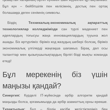
Бұл күн – бейбітшілік пен келісімнің, достық пен ортақ
болашаққа деген сенімнің символы.
Біздің
Техникалық-экономикалық ақпараттық
технологиялар колледжімізде
сан түрлі мәдениет пен
идеялардың тоғысуы жаңа инновациялардың тууына жол
ашады. Біз әртүрліміз: біріміз код жазудың шебері болсақ, біріміз
экономикалық үлгілерді жаңғақша шағамыз. Бірақ, дәл осы
таланттар мен қызығушылықтардың бірлігі бізді мықты команда
етеді!
Бұл мерекенің біз үшін
маңызы қандай?
Синергия:
Күрделі IT-жүйесінде әрбір алгоритм қандай
маңызды болса, қоғамымызда да әрбір азаматтың орны ерекше.
Тұрақтылық:
Бұл – біздің кәсіби жетістіктеріміз бен