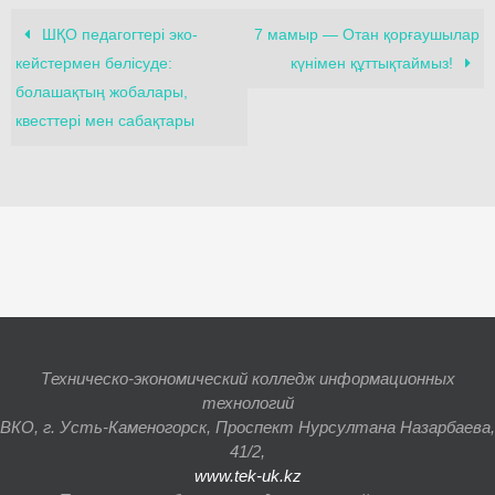
ШҚО педагогтері эко-
7 мамыр — Отан қорғаушылар
кейстермен бөлісуде:
күнімен құттықтаймыз!
болашақтың жобалары,
квесттері мен сабақтары
Техническо-экономический колледж информационных
технологий
ВКО, г. Усть-Каменогорск, Проспект Нурсултана Назарбаева,
41/2,
www.tek-uk.kz