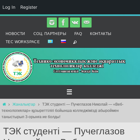
Log In
Register
Skip
to
НОВОСТИ
СОЦ. ПАРТНЕРЫ
FAQ
КОНТАКТЫ
content
TEC WORKSPACE
Home
Жаналықтар
ТЭК студенті — Пучеглазов Николай — «Веб-
технологиялар» құзыреттілігі бойынша колледжімізді абыроймен
таныстырып 3-орынға ие болды!
ТЭК студенті — Пучеглазов