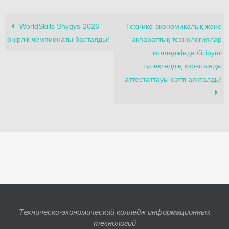
WorldSkills Shygys-2026
Технико-экономикалық және
өңірлік чемпионаты басталды!
ақпараттық технологиялар
колледжінде бітіруші
түлектердің қорытынды
аттестаттауы сәтті аяқталды!
Техническо-экономический колледж информационных
технологий