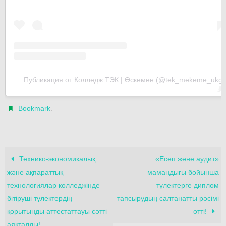
Публикация от Колледж ТЭК | Өскемен (@tek_mekeme_ukg)
.
Bookmark
Технико-экономикалық
«Есеп және аудит»
және ақпараттық
мамандығы бойынша
технологиялар колледжінде
түлектерге диплом
бітіруші түлектердің
тапсырудың салтанатты рәсімі
қорытынды аттестаттауы сәтті
өтті!
аяқталды!