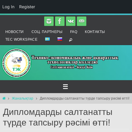
Log In
Register
Skip
to
НОВОСТИ
СОЦ. ПАРТНЕРЫ
FAQ
КОНТАКТЫ
content
TEC WORKSPACE
Home
Жаналықтар
Дипломдарды салтанатты түрде тапсыру рәсімі өтті!
Дипломдарды салтанатты
түрде тапсыру рәсімі өтті!