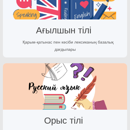
Ағылшын тілі
Қарым-қатынас пен кәсіби лексиканың базалық
дағдылары
Орыс тілі