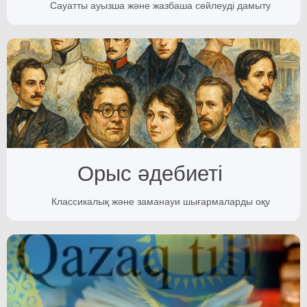
Сауатты ауызша және жазбаша сөйлеуді дамыту
Орыс әдебиеті
Классикалық және заманауи шығармаларды оқу