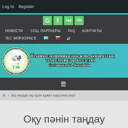
Log In
Register
Skip
to
НОВОСТИ
СОЦ. ПАРТНЕРЫ
FAQ
КОНТАКТЫ
content
TEC WORKSPACE
Home
Бір жерде оқу үшін қажет нәрсенің бәрі
Оқу пәнін таңдау