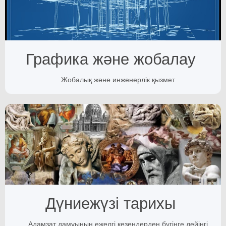
Графика және жобалау
Жобалық және инженерлік қызмет
Дүниежүзі тарихы
Адамзат дамуының ежелгі кезеңдерден бүгінге дейінгі