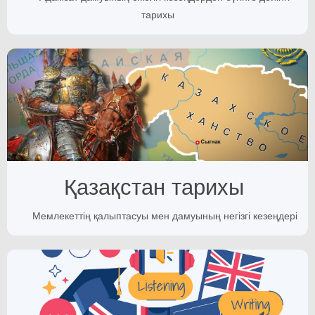
тарихы
Қазақстан тарихы
Мемлекеттің қалыптасуы мен дамуының негізгі кезеңдері